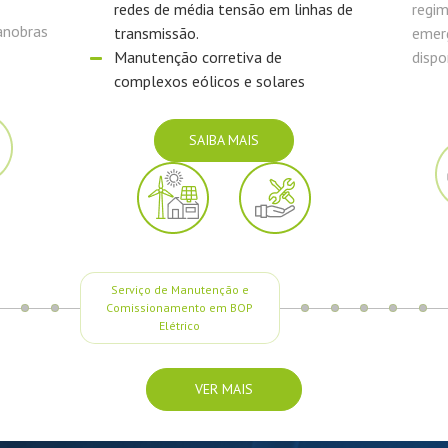
inhas de
regime de atendimento de
emergência com equipe em
disponibilidade
s
SAIBA MAIS
Operação & Manutenção –
Parques Eólicos e Usinas
Fotovoltaicas
VER MAIS