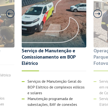
 e
Operação & Manutenção –
Constr
OP
Parques Eólicos e Usinas
Fotovoltaicas
BOP 
EPC
Proje
ral do
Serviços de Operação e Manutenção
Forn
 eólicos
em regime integral do BOP Elétrico
mater
de Complexos Eólicos e solares
Gere
e
Serviços de Manutenção do BOP
infra
ões
Elétrico de Complexos Eólicos em